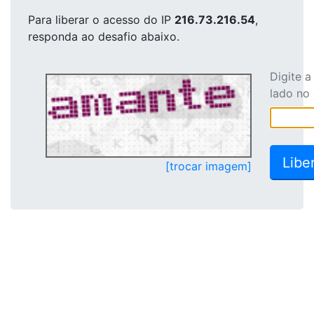
Para liberar o acesso
do IP
216.73.216.54
,
responda ao desafio abaixo.
Digite 
lado no
[trocar imagem]